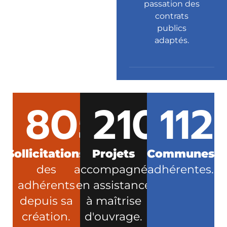
passation des
contrats
publics
adaptés.
805
211
113
Sollicitations
Projets
Communes
des
accompagnés
adhérentes.
adhérents
en assistance
depuis sa
à maîtrise
création.
d'ouvrage.