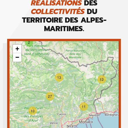
RÉALISATIONS
DES
COLLECTIVITÉS
DU
TERRITOIRE DES ALPES-
MARITIMES.
2
+
−
13
12
27
11
10