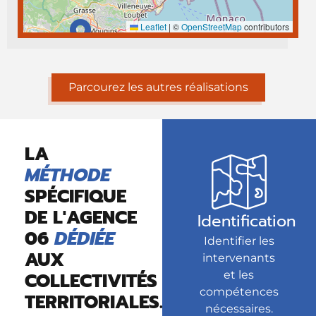
Leaflet
|
©
OpenStreetMap
contributors
Parcourez les autres réalisations
LA
MÉTHODE
SPÉCIFIQUE
DE L'AGENCE
Identification
06
DÉDIÉE
Identifier les
AUX
intervenants
COLLECTIVITÉS
et les
compétences
TERRITORIALES.
nécessaires.